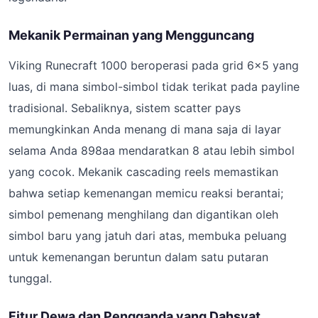
Mekanik Permainan yang Mengguncang
Viking Runecraft 1000 beroperasi pada grid 6×5 yang
luas, di mana simbol-simbol tidak terikat pada payline
tradisional. Sebaliknya, sistem scatter pays
memungkinkan Anda menang di mana saja di layar
selama Anda 898aa mendaratkan 8 atau lebih simbol
yang cocok. Mekanik cascading reels memastikan
bahwa setiap kemenangan memicu reaksi berantai;
simbol pemenang menghilang dan digantikan oleh
simbol baru yang jatuh dari atas, membuka peluang
untuk kemenangan beruntun dalam satu putaran
tunggal.
Fitur Dewa dan Pengganda yang Dahsyat