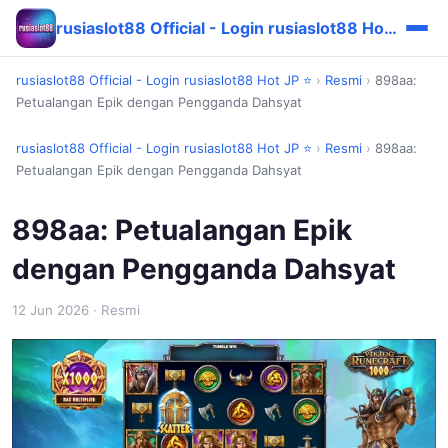
rusiaslot88 Official - Login rusiaslot88 Hot JP ⭐
rusiaslot88 Official - Login rusiaslot88 Hot JP ⭐
›
Resmi
›
898aa:
Petualangan Epik dengan Pengganda Dahsyat
rusiaslot88 Official - Login rusiaslot88 Hot JP ⭐
›
Resmi
›
898aa:
Petualangan Epik dengan Pengganda Dahsyat
898aa: Petualangan Epik
dengan Pengganda Dahsyat
12 Jun 2026
· Resmi