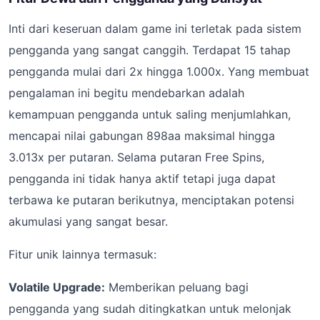
Inti dari keseruan dalam game ini terletak pada sistem
pengganda yang sangat canggih. Terdapat 15 tahap
pengganda mulai dari 2x hingga 1.000x. Yang membuat
pengalaman ini begitu mendebarkan adalah
kemampuan pengganda untuk saling menjumlahkan,
mencapai nilai gabungan 898aa maksimal hingga
3.013x per putaran. Selama putaran Free Spins,
pengganda ini tidak hanya aktif tetapi juga dapat
terbawa ke putaran berikutnya, menciptakan potensi
akumulasi yang sangat besar.
Fitur unik lainnya termasuk:
Volatile Upgrade:
Memberikan peluang bagi
pengganda yang sudah ditingkatkan untuk melonjak