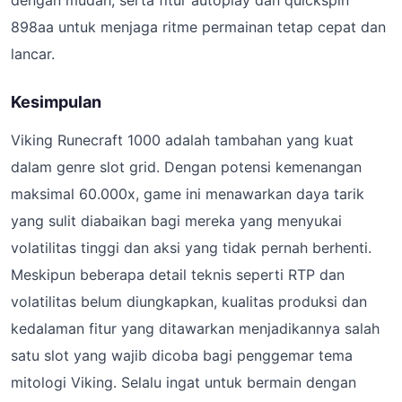
dengan mudah, serta fitur autoplay dan quickspin
898aa untuk menjaga ritme permainan tetap cepat dan
lancar.
Kesimpulan
Viking Runecraft 1000 adalah tambahan yang kuat
dalam genre slot grid. Dengan potensi kemenangan
maksimal 60.000x, game ini menawarkan daya tarik
yang sulit diabaikan bagi mereka yang menyukai
volatilitas tinggi dan aksi yang tidak pernah berhenti.
Meskipun beberapa detail teknis seperti RTP dan
volatilitas belum diungkapkan, kualitas produksi dan
kedalaman fitur yang ditawarkan menjadikannya salah
satu slot yang wajib dicoba bagi penggemar tema
mitologi Viking. Selalu ingat untuk bermain dengan