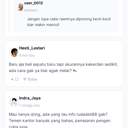
user_0012
Kemarin
Jangan lupa cabe rawitnya dipotong kecil-kecil
biar makin mantul!
Hesti_Lestari
6 hari lalu
Baru aja beli sepatu baru tapi ukurannya kekecilan sedikit,
ada cara gak ya biar agak melar? 👠
♥ 12
💬 Balas
Indra_Jaya
1 minggu lalu
Mau nanya dong, ada yang tau info rusiaslot88 gak?
Temen kantor banyak yang bahas, penasaran pengen
coba juga.