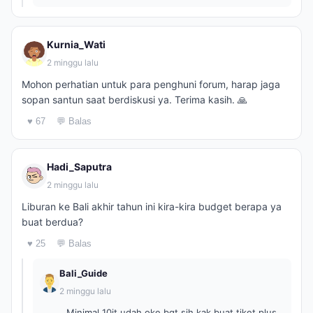
Kurnia_Wati
2 minggu lalu
Mohon perhatian untuk para penghuni forum, harap jaga
sopan santun saat berdiskusi ya. Terima kasih. 🙏
♥ 67
💬 Balas
Hadi_Saputra
2 minggu lalu
Liburan ke Bali akhir tahun ini kira-kira budget berapa ya
buat berdua?
♥ 25
💬 Balas
Bali_Guide
2 minggu lalu
Minimal 10jt udah oke bgt sih kak buat tiket plus