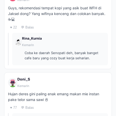
Guys, rekomendasi tempat kopi yang asik buat WFH di
Jaksel dong? Yang wifinya kenceng dan colokan banyak.
☕💻
♥ 22
💬 Balas
Rina_Kurnia
Kemarin
Coba ke daerah Senopati deh, banyak banget
cafe baru yang cozy buat kerja seharian.
Doni_S
Kemarin
Hujan deres gini paling enak emang makan mie instan
pake telor sama sawi 🍜
♥ 77
💬 Balas