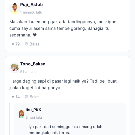
Puji_Astuti
1 minggu lalu
Masakan ibu emang gak ada tandingannya, meskipun
cuma sayur asem sama tempe goreng. Bahagia itu
sederhana. ❤️
♥ 79
💬 Balas
Tono_Bakso
5 hari lalu
Harga daging sapi di pasar lagi naik ya? Tadi beli buat
jualan kaget liat harganya.
♥ 14
💬 Balas
Ibu_PKK
5 hari lalu
Iya pak, dari seminggu lalu emang udah
merangkak naik terus.