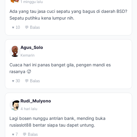
1 minggu lalu
Ada yang tau jasa cuci sepatu yang bagus di daerah BSD?
Sepatu putihku kena lumpur nih.
♥ 10
💬 Balas
Agus_Solo
Kemarin
Cuaca hari ini panas banget gila, pengen mandi es
rasanya 🥵
♥ 30
💬 Balas
Rudi_Mulyono
4 hari lalu
Lagi bosen nunggu antrian bank, mending buka
rusiaslot88 bentar siapa tau dapet untung.
♥ 7
💬 Balas