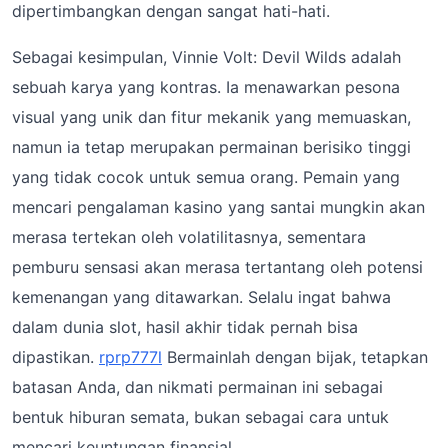
dipertimbangkan dengan sangat hati-hati.
Sebagai kesimpulan, Vinnie Volt: Devil Wilds adalah
sebuah karya yang kontras. Ia menawarkan pesona
visual yang unik dan fitur mekanik yang memuaskan,
namun ia tetap merupakan permainan berisiko tinggi
yang tidak cocok untuk semua orang. Pemain yang
mencari pengalaman kasino yang santai mungkin akan
merasa tertekan oleh volatilitasnya, sementara
pemburu sensasi akan merasa tertantang oleh potensi
kemenangan yang ditawarkan. Selalu ingat bahwa
dalam dunia slot, hasil akhir tidak pernah bisa
dipastikan.
rprp777l
Bermainlah dengan bijak, tetapkan
batasan Anda, dan nikmati permainan ini sebagai
bentuk hiburan semata, bukan sebagai cara untuk
mencari keuntungan finansial.