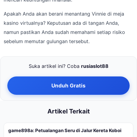
Apakah Anda akan berani menantang Vinnie di meja
kasino virtualnya? Keputusan ada di tangan Anda,
namun pastikan Anda sudah memahami setiap risiko
sebelum memutar gulungan tersebut.
Suka artikel ini? Coba
rusiaslot88
Unduh Gratis
Artikel Terkait
game898a: Petualangan Seru di Jalur Kereta Koboi