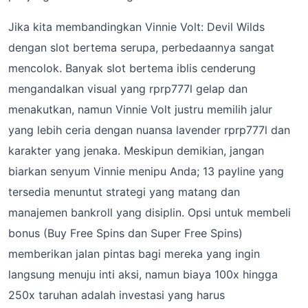
Jika kita membandingkan Vinnie Volt: Devil Wilds
dengan slot bertema serupa, perbedaannya sangat
mencolok. Banyak slot bertema iblis cenderung
mengandalkan visual yang rprp777l gelap dan
menakutkan, namun Vinnie Volt justru memilih jalur
yang lebih ceria dengan nuansa lavender rprp777l dan
karakter yang jenaka. Meskipun demikian, jangan
biarkan senyum Vinnie menipu Anda; 13 payline yang
tersedia menuntut strategi yang matang dan
manajemen bankroll yang disiplin. Opsi untuk membeli
bonus (Buy Free Spins dan Super Free Spins)
memberikan jalan pintas bagi mereka yang ingin
langsung menuju inti aksi, namun biaya 100x hingga
250x taruhan adalah investasi yang harus