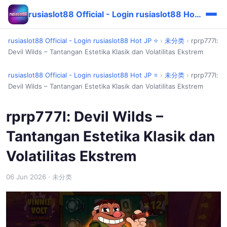
rusiaslot88 Official - Login rusiaslot88 Hot JP ⭐
rusiaslot88 Official - Login rusiaslot88 Hot JP ⭐
›
未分类
›
rprp777l:
Devil Wilds – Tantangan Estetika Klasik dan Volatilitas Ekstrem
rusiaslot88 Official - Login rusiaslot88 Hot JP ⭐
›
未分类
›
rprp777l:
Devil Wilds – Tantangan Estetika Klasik dan Volatilitas Ekstrem
rprp777l: Devil Wilds –
Tantangan Estetika Klasik dan
Volatilitas Ekstrem
06 Jun 2026
· 未分类